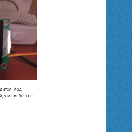
дится. Код
й, у меня был не