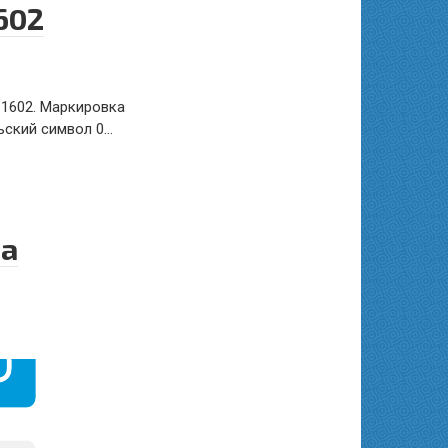
602
 1602. Маркировка
ьский символ 0…
на