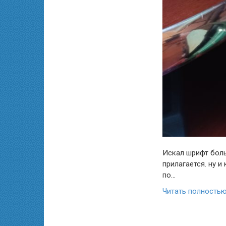
Искал шрифт боль
прилагается. ну и
по…
Читать полность