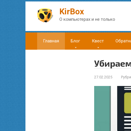
Перейти
к
KirBox
контенту
О компьютерах и не только
Главная
Блог
Квест
Обратн
Убираем
27.02.2025
Рубри