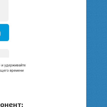
 и удерживайте
кущего времени
понент: