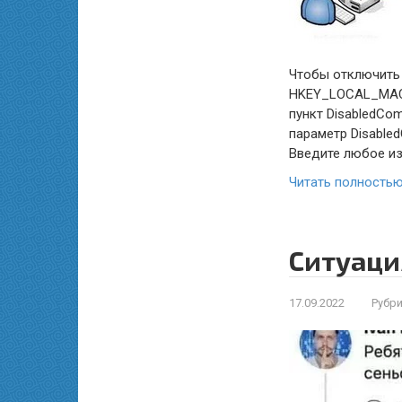
Чтобы отключить 
HKEY_LOCAL_MACH
пункт DisabledCo
параметр Disable
Введите любое и
Читать полность
Ситуаци
17.09.2022
Рубри