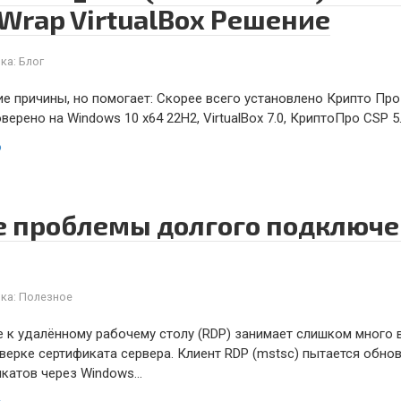
Wrap VirtualBox Решение
ка:
Блог
 причины, но помогает: Скорее всего установлено Крипто Про и
ерено на Windows 10 x64 22H2, VirtualBox 7.0, КриптоПро CSP 5
ю
 проблемы долгого подключе
ка:
Полезное
 к удалённому рабочему столу (RDP) занимает слишком много 
верке сертификата сервера. Клиент RDP (mstsc) пытается обно
икатов через Windows…