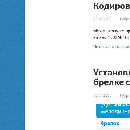
Кодиров
25.12.2025
Рубри
Может кому-то пр
на нём 1602AD166
Читать полность
Установ
брелке 
08.04.2025
Рубри