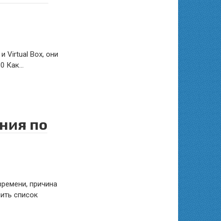
 Virtual Box, они
.0 Как…
ния по
времени, причина
вить список