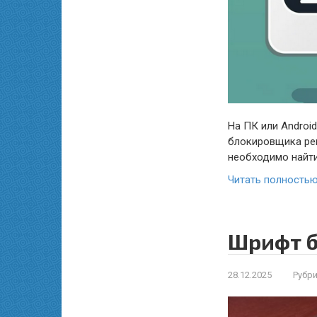
На ПК или Androi
блокировщика ре
необходимо найти
Читать полность
Шрифт б
28.12.2025
Рубри