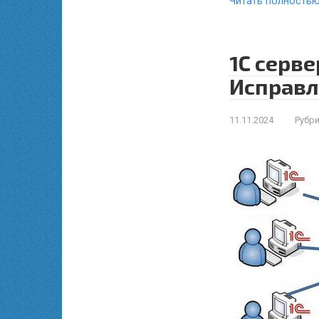
Читать полность
1С серв
Исправл
11.11.2024
Рубри