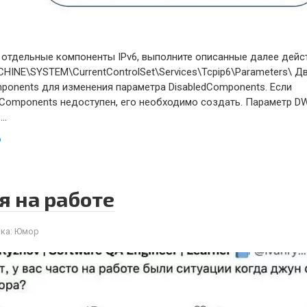
отдельные компоненты IPv6, выполните описанные далее действ
INE\SYSTEM\CurrentControlSet\Services\Tcpip6\Parameters\ 
mponents для изменения параметра DisabledComponents. Если
dComponents недоступен, его необходимо создать. Параметр DW
з…
ю
я на работе
ка:
Юмор