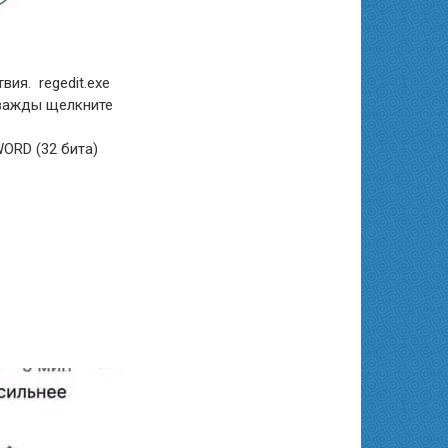
ия. regedit.exe
Дважды щелкните
ORD (32 бита)