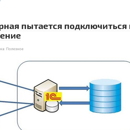
ю
ерная пытается подключиться п
ение
ка:
Полезное