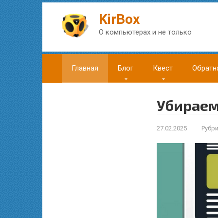
Перейти
к
KirBox
контенту
О компьютерах и не только
Главная
Блог
Квест
Обратн
Убираем
27.02.2025
Рубри