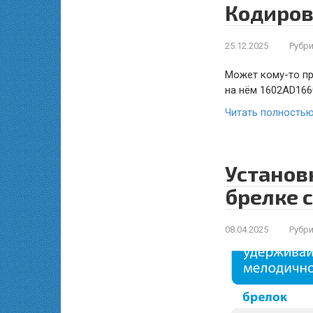
Кодиров
25.12.2025
Рубри
Может кому-то пр
на нём 1602AD166
Читать полность
Установ
брелке 
08.04.2025
Рубри