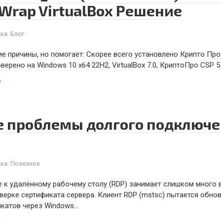
Wrap VirtualBox Решение
ка:
Блог
 причины, но помогает: Скорее всего установлено Крипто Про и
ерено на Windows 10 x64 22H2, VirtualBox 7.0, КриптоПро CSP 5
ю
 проблемы долгого подключе
ка:
Полезное
 к удалённому рабочему столу (RDP) занимает слишком много 
верке сертификата сервера. Клиент RDP (mstsc) пытается обно
икатов через Windows…