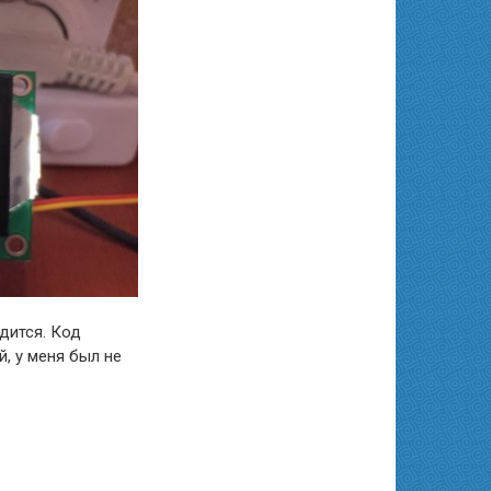
дится. Код
й, у меня был не