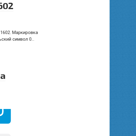
602
 1602. Маркировка
ьский символ 0…
на