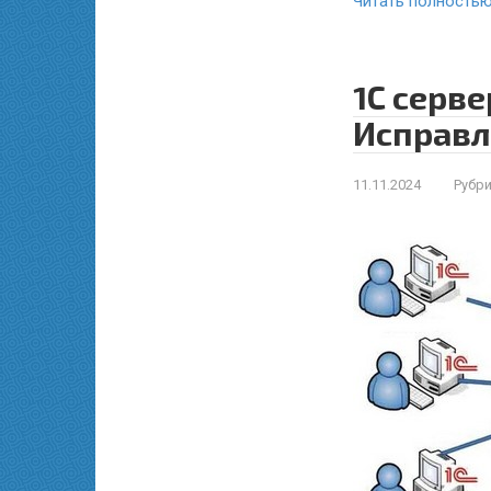
Читать полность
1С серв
Исправл
11.11.2024
Рубри