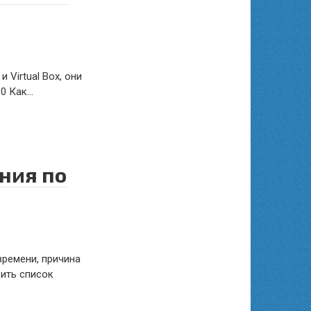
 Virtual Box, они
.0 Как…
ния по
времени, причина
вить список