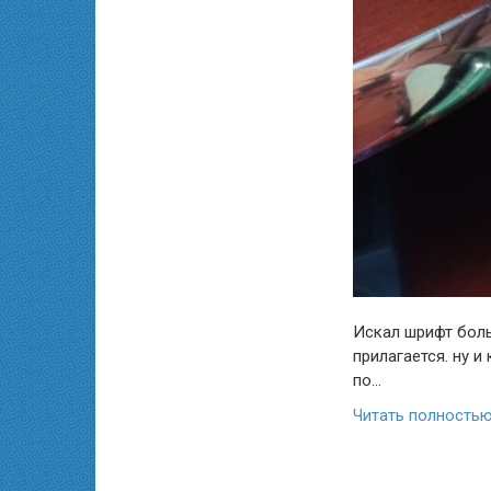
Искал шрифт боль
прилагается. ну и
по…
Читать полность