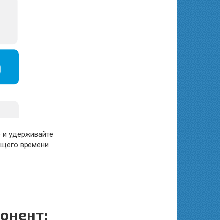
 и удерживайте
кущего времени
понент: