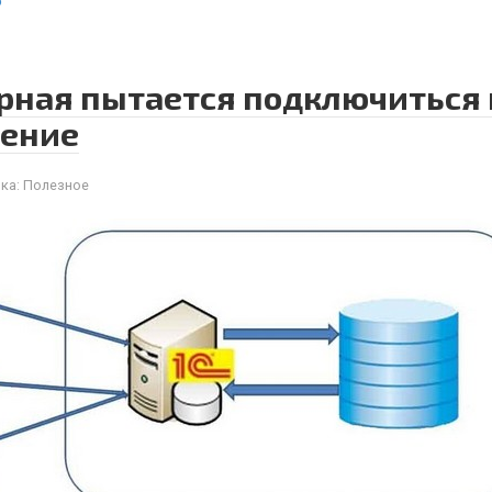
ю
ерная пытается подключиться п
ение
ка:
Полезное