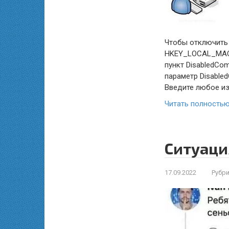
Чтобы отключить 
HKEY_LOCAL_MACH
пункт DisabledCo
параметр Disable
Введите любое и
Читать полность
Ситуаци
17.09.2022
Рубри