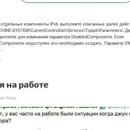
отдельные компоненты IPv6, выполните описанные далее действ
INE\SYSTEM\CurrentControlSet\Services\Tcpip6\Parameters\ 
mponents для изменения параметра DisabledComponents. Если
dComponents недоступен, его необходимо создать. Параметр DW
з…
ю
я на работе
ка:
Юмор