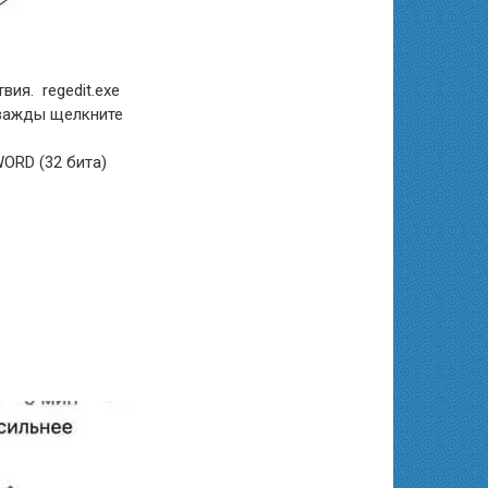
ия. regedit.exe
Дважды щелкните
ORD (32 бита)