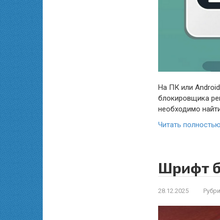
На ПК или Androi
блокировщика ре
необходимо найти
Читать полность
Шрифт б
28.12.2025
Рубри