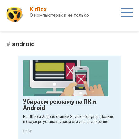
Перейти
KirBox
к
О компьютерах и не только
контенту
android
Убираем рекламу на ПК и
Android
На ПК или Android ставим Яндекс браузер. Дальше
в браузере устанавливаем эти два расширения
Блог