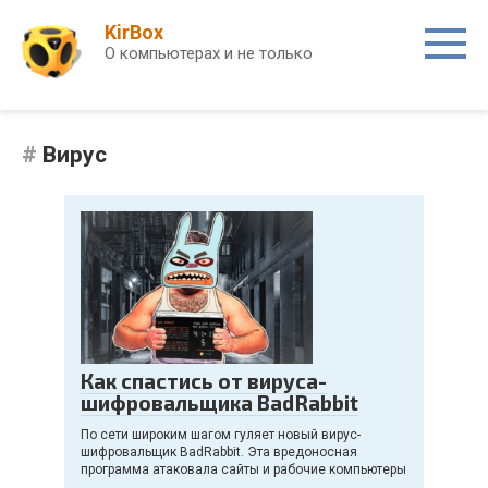
Перейти
KirBox
к
О компьютерах и не только
контенту
Вирус
Как спастись от вируса-
шифровальщика BadRabbit
По сети широким шагом гуляет новый вирус-
шифровальщик BadRabbit. Эта вредоносная
программа атаковала сайты и рабочие компьютеры