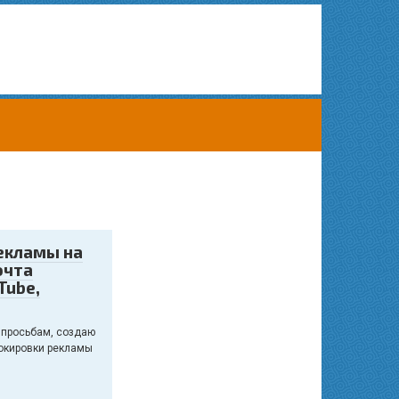
екламы на
очта
Tube,
 просьбам, создаю
локировки рекламы