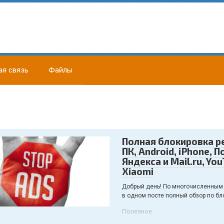
ая связь
Файлы
Полная блокировка р
ПК, Android, iPhone, П
Яндекса и Mail.ru, You
Xiaomi
Добрый день! По многочисленным
в одном посте полный обзор по б
Полезное